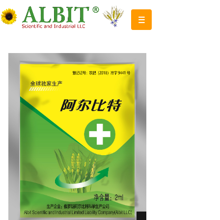
某某农业集团公司
XXX agricultural group
农业是经济建设事情的**位
The inventor of agriculture on the my
食者生民之原，天下治乱，国家废兴存亡之
本也 农为四民之本，食居八政之先