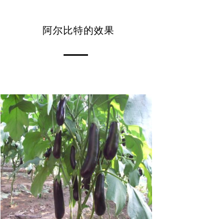
阿尔比特的效果
产 地
优 质
精 心
挑 选